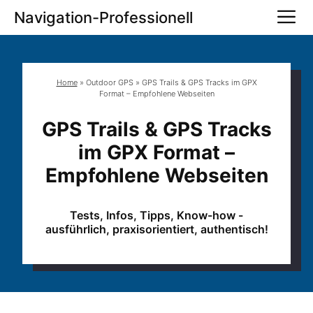
Zum
M
Navigation-Professionell
Inhalt
springen
Home
»
Outdoor GPS
»
GPS Trails & GPS Tracks im GPX
Format – Empfohlene Webseiten
GPS Trails & GPS Tracks
im GPX Format –
Empfohlene Webseiten
Tests, Infos, Tipps, Know-how -
ausführlich, praxisorientiert, authentisch!