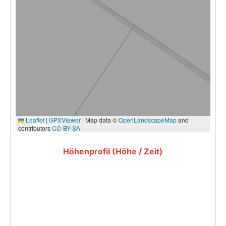
Leaflet
|
GPXViewer
| Map data ©
OpenLandscapeMap
and
2 m
contributors
CC-BY-SA
Höhenprofil (Höhe / Zeit)