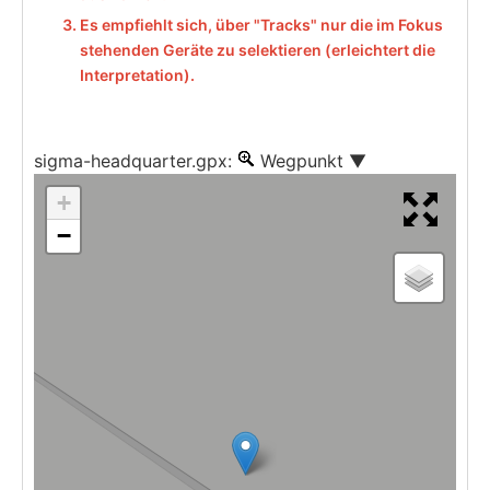
Es empfiehlt sich, über "Tracks" nur die im Fokus
stehenden Geräte zu selektieren (erleichtert die
Interpretation).
Datei:
sigma-headquarter.gpx:
auf Element zoomen.
Wegpunkt
Liste anzeigen, b
+
−