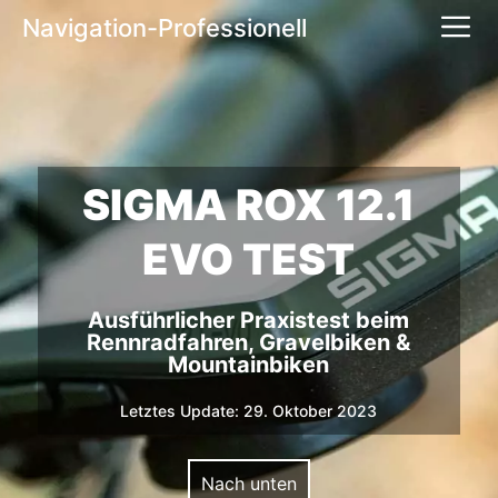
Zum
M
Navigation-Professionell
Inhalt
springen
SIGMA ROX 12.1
EVO TEST
Ausführlicher Praxistest beim
Rennradfahren, Gravelbiken &
Mountainbiken
Letztes Update: 29. Oktober 2023
Nach unten