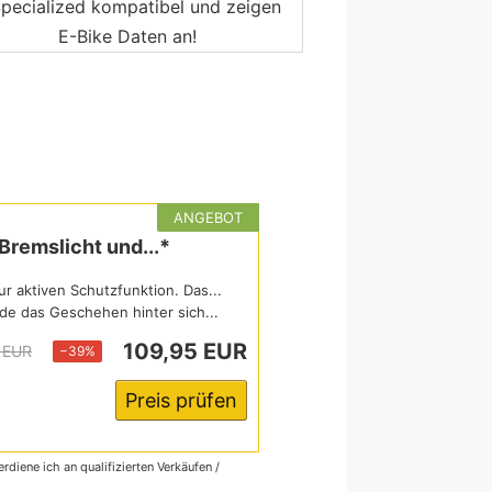
pecialized kompatibel und zeigen
E-Bike Daten an!
ANGEBOT
remslicht und...*
 aktiven Schutzfunktion. Das...
e das Geschehen hinter sich...
109,95 EUR
 EUR
−39%
Preis prüfen
rdiene ich an qualifizierten Verkäufen /