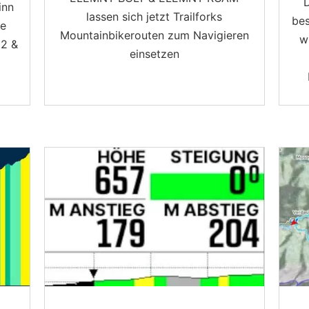
inn
lassen sich jetzt Trailforks
bes
ge
Mountainbikerouten zum Navigieren
w
 2 &
einsetzen