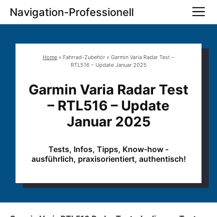
Zum
M
Navigation-Professionell
Inhalt
springen
Home
»
Fahrrad-Zubehör
»
Garmin Varia Radar Test –
RTL516 – Update Januar 2025
Garmin Varia Radar Test
– RTL516 – Update
Januar 2025
Tests, Infos, Tipps, Know-how -
ausführlich, praxisorientiert, authentisch!