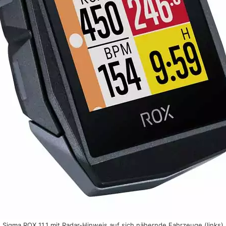
Sigma ROX 11.1 mit Radar-Hinweis auf sich nähernde Fahrzeuge (links)