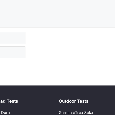
ad Tests
Outdoor Tests
 Dura
Garmin eTrex Solar