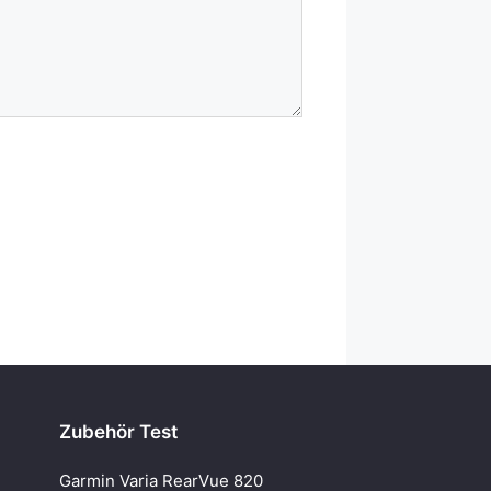
Zubehör Test
Garmin Varia RearVue 820