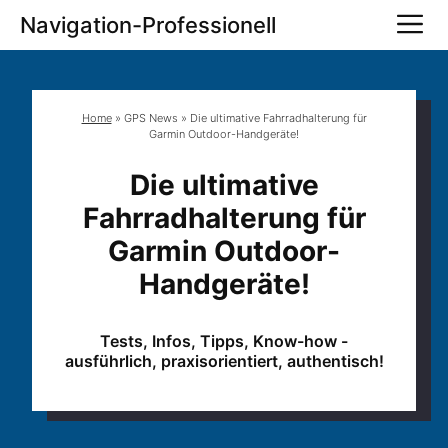
Zum
M
Navigation-Professionell
Inhalt
springen
Home
»
GPS News
»
Die ultimative Fahrradhalterung für
Garmin Outdoor-Handgeräte!
Die ultimative
Fahrradhalterung für
Garmin Outdoor-
Handgeräte!
Tests, Infos, Tipps, Know-how -
ausführlich, praxisorientiert, authentisch!