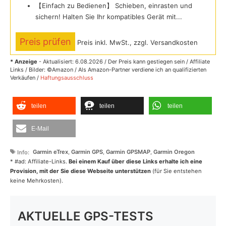
【Einfach zu Bedienen】 Schieben, einrasten und
sichern! Halten Sie Ihr kompatibles Gerät mit...
Preis prüfen
Preis inkl. MwSt., zzgl. Versandkosten
* Anzeige
- Aktualisiert: 6.08.2026 / Der Preis kann gestiegen sein / Affiliate
Links / Bilder: ©Amazon / Als Amazon-Partner verdiene ich an qualifizierten
Verkäufen /
Haftungsausschluss
teilen
teilen
teilen
E-Mail
Schlagwörter
Garmin eTrex
,
Garmin GPS
,
Garmin GPSMAP
,
Garmin Oregon
* #ad: Affiliate-Links.
Bei einem Kauf über diese Links erhalte ich eine
Provision, mit der Sie diese Webseite unterstützen
(für Sie entstehen
keine Mehrkosten).
AKTUELLE GPS-TESTS