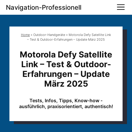
Zum
M
Navigation-Professionell
Inhalt
springen
Home
»
Outdoor-Handgeräte
»
Motorola Defy Satellite Link
– Test & Outdoor-Erfahrungen – Update März 2025
Motorola Defy Satellite
Link – Test & Outdoor-
Erfahrungen – Update
März 2025
Tests, Infos, Tipps, Know-how -
ausführlich, praxisorientiert, authentisch!