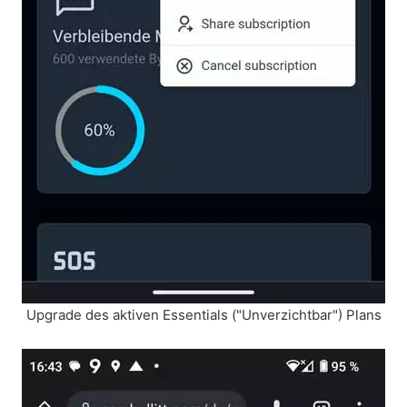
Upgrade des aktiven Essentials ("Unverzichtbar") Plans