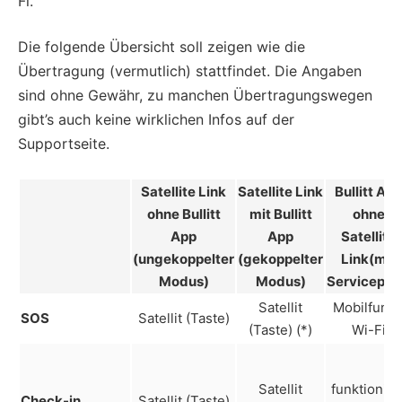
Fi.
Die folgende Übersicht soll zeigen wie die
Übertragung (vermutlich) stattfindet. Die Angaben
sind ohne Gewähr, zu manchen Übertragungswegen
gibt’s auch keine wirklichen Infos auf der
Supportseite.
Satellite Link
Satellite Link
Bullitt App
ohne Bullitt
mit Bullitt
ohne
App
App
Satellite
(ungekoppelter
(gekoppelter
Link(mit
Modus)
Modus)
Servicepla
Satellit
Mobilfunk 
SOS
Satellit (Taste)
(Taste) (*)
Wi-Fi
Satellit
funktionier
Check-in
Satellit (Taste)