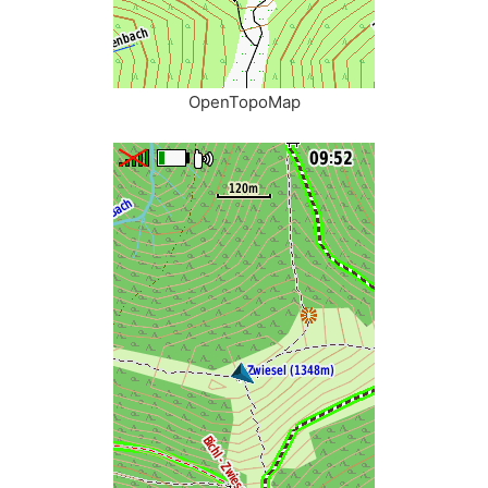
OpenTopoMap