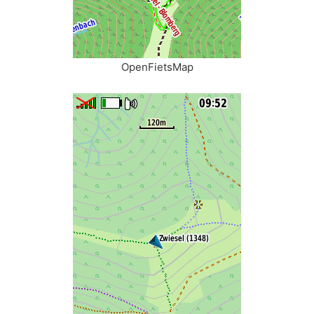
OpenFietsMap