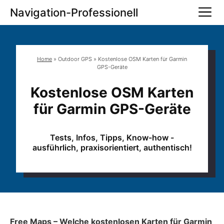
Zum
M
Navigation-Professionell
Inhalt
springen
Home
»
Outdoor GPS
»
Kostenlose OSM Karten für Garmin
GPS-Geräte
Kostenlose OSM Karten
für Garmin GPS-Geräte
Tests, Infos, Tipps, Know-how -
ausführlich, praxisorientiert, authentisch!
Free Maps – Welche kostenlosen Karten für Garmin