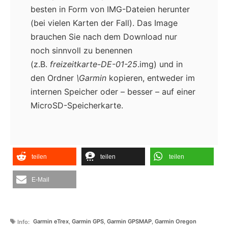
besten in Form von IMG-Dateien herunter
(bei vielen Karten der Fall). Das Image
brauchen Sie nach dem Download nur
noch sinnvoll zu benennen
(z.B.
freizeitkarte-DE-01-25
.img) und in
den Ordner
\Garmin
kopieren, entweder im
internen Speicher oder – besser – auf einer
MicroSD-Speicherkarte.
teilen
teilen
teilen
E-Mail
Schlagwörter
Garmin eTrex
,
Garmin GPS
,
Garmin GPSMAP
,
Garmin Oregon