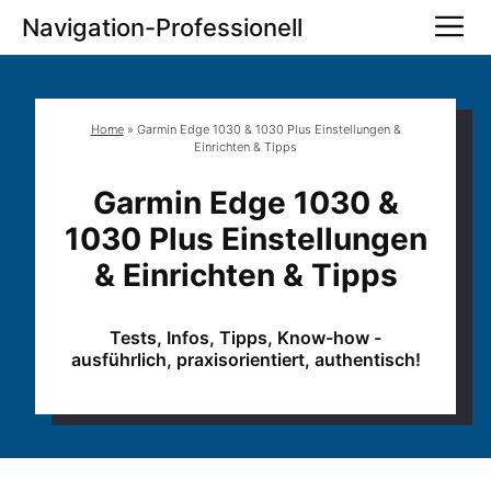
Zum
M
Navigation-Professionell
Inhalt
springen
Home
»
Garmin Edge 1030 & 1030 Plus Einstellungen &
Einrichten & Tipps
Garmin Edge 1030 &
1030 Plus Einstellungen
& Einrichten & Tipps
Tests, Infos, Tipps, Know-how -
ausführlich, praxisorientiert, authentisch!